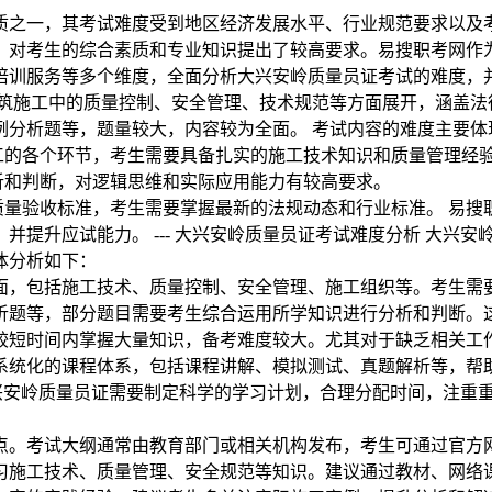
质之一，其考试难度受到地区经济发展水平、行业规范要求以及
，对考生的综合素质和专业知识提出了较高要求。易搜职考网作
训服务等多个维度，全面分析大兴安岭质量员证考试的难度，并结
建筑施工中的质量控制、安全管理、技术规范等方面展开，涵盖法
例分析题等，题量较大，内容较为全面。 考试内容的难度主要体
工的各个环节，考生需要具备扎实的施工技术知识和质量管理经
析和判断，对逻辑思维和实际应用能力有较高要求。
质量验收标准，考生需要掌握最新的法规动态和行业标准。 易
并提升应试能力。 --- 大兴安岭质量员证考试难度分析 大兴
体分析如下：
方面，包括施工技术、质量控制、安全管理、施工组织等。考生
分析题等，部分题目需要考生综合运用所学知识进行分析和判断
在较短时间内掌握大量知识，备考难度较大。尤其对于缺乏相关工
供系统化的课程体系，包括课程讲解、模拟测试、真题解析等，
考大兴安岭质量员证需要制定科学的学习计划，合理分配时间，注重
重点。考试大纲通常由教育部门或相关机构发布，考生可通过官方
学习施工技术、质量管理、安全规范等知识。建议通过教材、网络