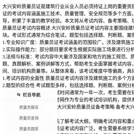
大兴安岭质量员证是建筑行业从业人员必须持证上岗的重要资
证的考试内容涵盖施工技术、质量管理、安全规范等多个方面
导，积累了丰富的教学经验。本文将从考试内容、备考策略、培
质量员证考试内容概述 大兴安岭质量员证考试内容主要围绕
块。考试形式通常为综合笔试，题型包括选择题、判断题、案
1.专业知识广度：质量员证考试涵盖的范围较广，涉及建筑施
2.实际操作能力：部分题目要求考生根据实际施工场景进行分
3.法规与标准：考试内容中大量涉及国家和地方的施工规范、
题、真题解析、案例讲解等方式，帮助考生全面掌握考试内容，
间、培训机构质量等。从整体来看，该考试难度中等偏高，具
1.考试内容的全面性 质量员证考试内容涉及建筑施工的多个
2.题型的综合性 考试题型多样，包括选择题、判断题、案例
3.备考时间的限制 由于考试时间通常为一年一次，考生需要
📂 栏目导航
4.培训机构的作用 易搜职考网作为专业的考试培训机构，提
试内容，提高通过率。 --- 大兴安岭质量员证备考策略 备
质量员报名
下面呢是具体的备考建议：
质量员查询
1.明确考试大纲 考生应首先了解考试大纲，明确考试内容和
2.系统学习专业知识 质量员证考试内容广泛，考生需要系统
质量员题库