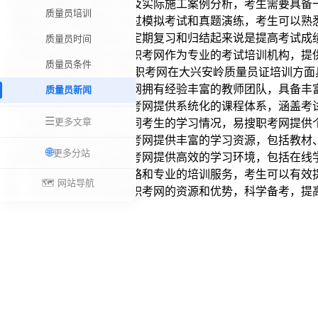
3.强化实践能力 考试中涉及实际施工案例分析，考生需要具
质量员培训
4.模拟训练与真题演练 通过模拟考试和真题演练，考生可以
5.定期复习与归结起来说 定期复习和归结起来说是提高考试
质量员时间
6.利用培训机构资源 易搜职考网作为专业的考试培训机构，提
质量员条件
量员证培训服务优势 易搜职考网在大兴安岭质量员证培训方
1.专业师资团队 易搜职考网拥有经验丰富的教师团队，具备
质量员新闻
2.系统化课程体系 易搜职考网提供系统化的课程体系，涵盖
☰
更多文章
3.个性化辅导服务 针对不同考生的学习情况，易搜职考网提
4.丰富的学习资源 易搜职考网提供丰富的学习资源，包括教
🌐
更多分站
5.高效的学习环境 易搜职考网提供高效的学习环境，包括在线
高，但通过科学的备考策略和专业的培训服务，考生可以有效
🗺️ 网站导航
展。考生应充分利用易搜职考网的资源和优势，科学备考，提