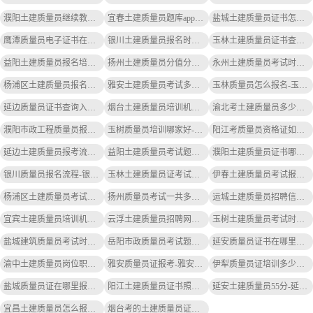
濮阳土建质量员继续教育学时清单-濮阳土建质量员学时清单
宜春土建质量员题库app-宜春土建质量员题库
盐城土建质量员证书怎么查询-盐城土建质量员证书查询
鹰潭质量员电子证书在哪里查-鹰潭质量员证书查询
银川土建质量员报名时间安排表-银川土建质量员报名时间表
玉林土建质量员证书查询网站官方-玉林土建质量员证书查询官网
益阳土建质量员报名培训-益阳土建质量员报名培训
扬州土建质量员分值分布-扬州土建质量员分值分布
永州土建质量员考试时间安排最新-永州土建质量员考试时间安排
杨浦区土建质量员报名咨询-杨浦区土建质量员报名咨询
雅安土建质量员考试多少题一道-雅安土建质量员考试题数
玉林质量员怎么报名-玉林质量员报名
延边质量员证书查询入口官网-延边质量员证书查询官网
烟台土建质量员培训机构有哪些-烟台土建质量员培训机构有哪些
渝北考土建质量员多少钱-渝北考土建质量员费用
濮阳市政工程质量员报考条件-濮阳市政工程报考条件
玉树质量员培训哪家好-玉树质量员培训好
阳江考质量员资格证如何报名-阳江考质量员如何报名
延边土建质量员报考流程及时间表-延边土建质量员报考流程
益阳土建质量员考试题库答案大全-益阳土建质量员考试题库答案
濮阳土建质量员证书哪里查询-濮阳土建质量员证书查询
银川质量员报名流程-银川质量员报名流程
玉林土建质量员证考试题库答案-玉林土建质量员证答案
伊春土建质量员考试报名网址查询-伊春土建质量员考试报名网址
杨浦区土建质量员考试报名费-杨浦土建质量员考试费
扬州质量员考试一共多少题-扬州质量员考试题数
运城土建质量员招聘信息网最新-运城土建质量员招聘网最新
宜宾土建质量员培训机构电话-宜宾土建质量员电话
云浮土建质量员招聘网最新招聘-云浮土建质量员招聘
玉树土建质量员考试时间表最新-玉树土建质量员考试时间表
盐城建筑质量员考试时间安排表-盐城建筑质量员考试时间表
岳阳市政质量员考试题库答案-岳阳市政质量员考试题库答案
延安质量员证书在哪里查询-延安质量员证书查询
渝中土建质量员岗位职责要求-渝中土建质量员职责
雅安质量员证报考-雅安质量员证报考
伊犁质量员证培训多少钱-伊犁质量员证培训费用
盐城质量员证在哪里报名的-盐城质量员证报名处
阳江土建质量员证书照片要求-阳江土建质量员证书照片
延安土建质量员55分-延安土建质量员55分
宜昌土建质量员怎么报名-宜昌土建质量员报名
烟台考的土建质量员证如何查询-烟台土建证查询