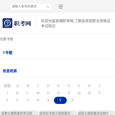
欢迎光临易搜职考网,了解各类型职业资格证
考试知识
位置 专题
Y专题
信息检索
全部
A
B
C
D
E
F
G
H
I
J
K
L
M
N
O
P
Q
R
S
T
U
V
W
X
Y
Z
宜春土建质量员考试真题-宜春土建质量员真题
延庆区市政工程质量员考试试题-延庆市政工程考试题
益阳土建质量员证图片样本高清-益阳土建质量员证图片高清