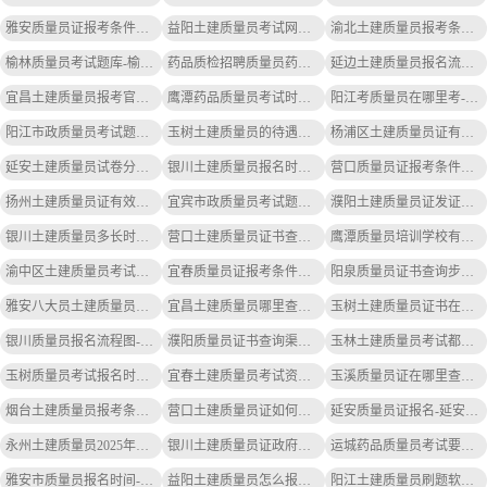
雅安质量员证报考条件及要求-雅安质量员证报考条件
益阳土建质量员考试网址-益阳土建质量员考试网址
渝北土建质量员报考条件要求-渝北土建质量员报考条件
榆林质量员考试题库-榆林质量员考试题库
药品质检招聘质量员药品管理岗-药检招聘质量员药品管理
延边土建质量员报名流程图-延边土建质量员报名流程
宜昌土建质量员报考官网-宜昌土建质量员报考官网
鹰潭药品质量员考试时间-鹰潭药品质量员考试时间
阳江考质量员在哪里考-阳江考质量员在哪里考
阳江市政质量员考试题型分布-阳江市政质量员考试题型
玉树土建质量员的待遇咋样呀-玉树土建质量员待遇一般
杨浦区土建质量员证有效时间-杨浦区土建质量员证有效时间
延安土建质量员试卷分数-延安土建质量员试卷分数
银川土建质量员报名时间-银川土建质量员报名时间
营口质量员证报考条件要求-营口质量员证报考条件
扬州土建质量员证有效时间-扬州土建质量员证有效期
宜宾市政质量员考试题型分布-宜宾市政质量员考试题型
濮阳土建质量员证发证机关是哪里-濮阳土建质量员证发证机关是濮阳市住建局
银川土建质量员多长时间下证书呀-银川土建质量员证书下多久
营口土建质量员证书查询官网-营口土建质量员证书查询官网
鹰潭质量员培训学校有哪些地址-鹰潭质量员培训学校地址
渝中区土建质量员考试试题-渝中区土建质量员考试试题
宜春质量员证报考条件及要求-宜春质量员证报考条件
阳泉质量员证书查询步骤-阳泉质量员证书查询步骤
雅安八大员土建质量员考试题库-雅安土建质量员考试题库
宜昌土建质量员哪里查询证书编号-宜昌土建质量员证书编号查询
玉树土建质量员证书在哪查询到的-玉树土建质量员证书查询
银川质量员报名流程图-银川质量员报名流程图
濮阳质量员证书查询渠道-濮阳质量员证书查询渠道
玉林土建质量员考试都是选择题吗-玉林土建质量员考试是选择题。
玉树质量员考试报名时间-玉树质量员考试时间
宜春土建质量员考试资料书-宜春土建质量员考试资料
玉溪质量员证在哪里查询-玉溪质量员证查询
烟台土建质量员报考条件要求最新-烟台土建质量员报考条件最新
营口土建质量员证如何注销掉呢-营口土建质量员证注销
延安质量员证报名-延安质量员证报名
永州土建质量员2025年考试题-永州土建质量员2025考试题
银川土建质量员证政府情况说明-银川土建质量员证政府说明
运城药品质量员考试要求是什么-运城药品质量员考试要求
雅安市质量员报名时间-雅安质量员报名时间
益阳土建质量员怎么报名参加考试-益阳土建质量员报名考试
阳江土建质量员刷题软件-阳江土建质量员刷题