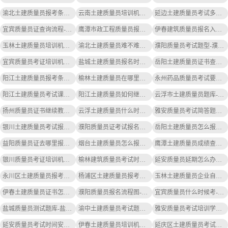
渝北土建质量员报考条件是什么-渝北土建质量员报考条件
云南土建质量员培训机构地址-云南土建质量员培训机构地址
延边土建质量员考试多少题-延边土建质量员考试题数
宜宾质量员证查询流程-宜宾质量员证查询流程
鹰潭市政工程质量员报考条件-鹰潭市政工程报考条件
伊春建筑质量员报名入口-伊春建筑质量员报名入口
玉林土建质量员培训机构地址-玉林土建质量员培训地址
渝北土建质量员难不难考呀-渝北土建质量员难考
濮阳质量员考试题型-濮阳质量员考试题型
宜宾质量员考证培训机构电话-宜宾质量员考证电话
盐城土建质量员报名时间安排表-盐城土建质量员报名时间表
岳阳土建质量员证书查询网站官网-岳阳土建质量员证书查询官网
阳江土建质量员报考条件是什么-阳江土建质量员报考条件
榆林土建质量员在哪里报考的呀-榆林土建质量员报考处在哪里
永州药品质量员考试要求高吗-永州药品质量员考试要求高
阳江土建质量员考试课程-阳江土建质量员考试课程
阳江土建质量员如何继续教育培训-阳江土建质量员继续教育
云浮市土建质量员题库-云浮土建质量员题库
扬州质量员证书继续教育-扬州质量员继续教育证书
云浮土建质量员什么时候考试报名-云浮土建质量员考试报名时间
雅安质量员考试简答题及答案-雅安质量员考试简答答案
银川土建质量员考试报名时间表-银川土建质量员考试时间表
濮阳质量员证考试报名咨询-濮阳质量员证报名咨询
岳阳土建质量员怎么报名参加考试-岳阳土建质量员报名考试
益阳质量员证去哪里报名-益阳质量员证报名处
烟台土建质量员怎么报名-烟台土建质量员报名
鹰潭土建质量员成绩查询-鹰潭土建质量员成绩查询
银川质量员考证培训机构电话地址-银川质量员考证电话地址
榆林建筑质量员考试时间-榆林建筑质量员考试时间
延安质量员延期怎么办理-延安质量员延期办理
永川区土建质量员报考条件-永川区土建质量员报考条件
杨浦区土建质量员报考要求最新-杨浦区土建质量员报考要求
玉林土建质量员企业自主培训机构-玉林土建质量员培训
伊春土建质量员证书怎么查询真伪-伊春土建质量员证书真伪查询
濮阳质量员报名流程图-濮阳质量员报名流程图
宜宾质量员什么时候考-宜宾质量员考时间
盐城质量员测试题库-盐城质量员测试题库
渝中土建质量员考试题目和答案-渝中土建质量员考试题答案
雅安质量员考试培训学校有哪些-雅安质量员培训学校有哪些
延安质量员考试时间安排最新-延安质量员考试时间安排最新
伊春土建质量员培训机构排名-伊春土建质量员培训排名
延庆区土建质量员考试题目和答案-延庆土建质量员考试题答案