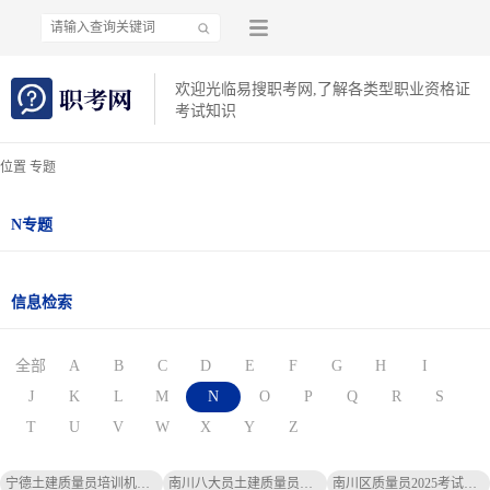
欢迎光临易搜职考网,了解各类型职业资格证
考试知识
位置 专题
N专题
信息检索
全部
A
B
C
D
E
F
G
H
I
J
K
L
M
N
O
P
Q
R
S
T
U
V
W
X
Y
Z
宁德土建质量员培训机构地址-宁德土建质量员培训地址
南川八大员土建质量员题库-南川八大员土建质量员题库
南川区质量员2025考试时间通知-南川区质量员2025考试时间通知