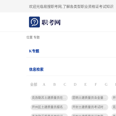
欢迎光临易搜职考网,了解各类型职业资格证考试知识
位置 专题
K专题
信息检索
全部
A
B
C
D
E
F
G
克孜勒苏土建质量员在哪报名考试-克孜勒苏质量员报名
昆明土建质量员含金量-昆明土建质量员含金量高
开州区土建质量员报名流程-开州区土建质量员报名流程简化
开封土建质量员考试时间安排表-开封土建质量员考试时间安排表