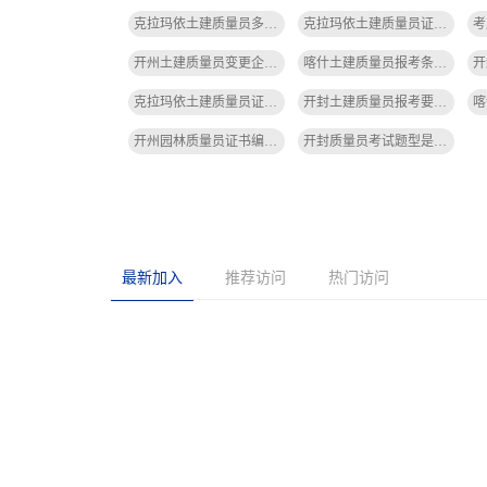
克拉玛依土建质量员多长时间下证书啊-克拉玛依土建质量员证书下多久
克拉玛依土建质量员证书照片要求-克拉玛依土建质量员证书照片
开州土建质量员变更企业怎么办理-开州土建质量员变更企业办理
喀什土建质量员报考条件要求高吗-喀什土建质量员报考条件高
克拉玛依土建质量员证书照片-克拉玛依土建质量员证书照片
开封土建质量员报考要求-开封土建质量员报考要求
开州园林质量员证书编号怎么查询-开州园林质量员证书号查询
开封质量员考试题型是什么题型-开封质量员考试题型
最新加入
推荐访问
热门访问