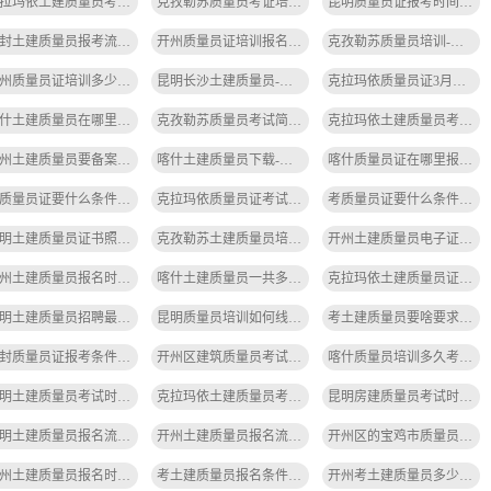
克拉玛依土建质量员考试题库2025-克拉玛依土建质量员考试题库2025
克孜勒苏质量员考证培训机构电话-克孜勒苏质量员考证电话
昆明质量员证报考时间2025-2025昆明质量员证报考时间
开封土建质量员报考流程及时间表-开封土建质量员报考流程
开州质量员证培训报名流程-开州质量员证报名流程
克孜勒苏质量员培训-克孜勒苏质量员培训
开州质量员证培训多少钱-开州质量员证培训费用
昆明长沙土建质量员-昆明长沙土建质量员
克拉玛依质量员证3月考试时间表-克拉玛依质量员证3月考试时间
喀什土建质量员在哪里考试报名-喀什土建质量员考试报名
克孜勒苏质量员考试简答题答案-克孜勒苏质量员考试简答题答案
克拉玛依土建质量员考试时间安排最新-克拉玛依土建质量员考试时间安排最新
开州土建质量员要备案吗现在-开州土建质量员备案需查
喀什土建质量员下载-喀什土建质量员下载
喀什质量员证在哪里报名考试-喀什质量员证报名在哪里
考质量员证要什么条件呢-考质量员证条件多
克拉玛依质量员证考试报名咨询-克拉玛依质量员证考试报名咨询
考质量员证要什么条件才能考中级-考中级质量员需条件
昆明土建质量员证书照片要求-昆明土建质量员证书照片要求
克孜勒苏土建质量员培训机构-克孜勒苏土建质量员培训机构
开州土建质量员电子证书查询-开州土建质量员电子证书查询
开州土建质量员报名时间安排表-开州土建质量员报名时间表
喀什土建质量员一共多少道题-喀什土建质量员题数
克拉玛依土建质量员证书怎么查询不到-克拉玛依土建质量员证书查询不到
昆明土建质量员招聘最新信息查询-昆明土建质量员招聘信息
昆明质量员培训如何线上报名-昆明质量员线上报名
考土建质量员要啥要求才能考-考土建质量员需具备相关资质。
开封质量员证报考条件是-开封质量员证报考条件
开州区建筑质量员考试时间安排表-开州建筑质量员考试时间表
喀什质量员培训多久考试-喀什质量员培训多久考
昆明土建质量员考试时间安排最新-昆明土建质量员考试时间安排最新
克拉玛依土建质量员考试时间安排表-克拉玛依土建质量员考试时间安排表
昆明房建质量员考试时间-昆明房建质量员考试时间
昆明土建质量员报名流程-昆明土建质量员报名流程
开州土建质量员报名流程-开州土建质量员报名流程简化
开州区的宝鸡市质量员考试题库-开州宝鸡质量员题库
开州土建质量员报名时间是多少-开州土建质量员报名时间
考土建质量员报名条件要求-考土建质量员报名条件
开州考土建质量员多少钱-开州考土建质量员费用