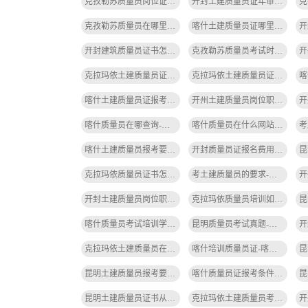
克孜勒苏质量员岗位证书电子版怎样查-克孜勒苏质量员证书查
开封土建质量员证年审-开封土建质量员证年审
克孜勒苏质量员在哪里报考-克孜勒苏质量员报考处
喀什土建质量员证哪里查询-喀什土建质量员证查询
开封建筑质量员证书怎么查-开封建筑质量员证书查询
克孜勒苏质量员考试时间安排表-克孜勒苏质量员考试时间表
克拉玛依土建质量员证书过期了怎么办-克拉玛依土建质量员证书过期处理
克拉玛依土建质量员证报考条件-克拉玛依土建质量员证报考条件
喀什土建质量员证报考条件-喀什土建质量员证报考条件
开州土建质量员岗位职责-开州土建质量员职责
喀什质量员在哪查询-喀什质量员查询
喀什质量员在什么网站报名考试-喀什质量员报名网站
喀什土建质量员报考要求高吗-喀什土建质量员报考要求高
开封质量员证报名费用多少-开封质量员证报名费多少
克拉玛依质量员证书怎么查询-克拉玛依质量员证书查询
考土建质量员的要求-考土建质量员要求
开封土建质量员岗位职责要求-开封土建质量员职责
克拉玛依质量员培训如何线上报名-克拉玛依质量员线上报名
喀什质量员考试培训学校有哪些-喀什质量员培训学校有哪些
昆明质量员考试真题-昆明质量员考试真题
克拉玛依土建质量员在哪报名啊-克拉玛依土建质量员报名处
喀什培训质量员证-喀什培训质量员证
昆明土建质量员报考要求最新-昆明土建质量员报考要求
喀什质量员证报考条件及要求-喀什质量员证报考条件
昆明土建质量员证书从哪里查询的-昆明土建质量员证书查询处
克拉玛依土建质量员考试题目一样吗-克拉玛依土建质量员考试题相同