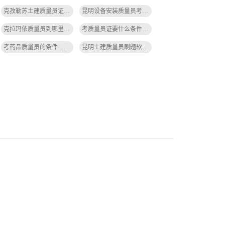
克孜勒苏土建质量员证书查询官网-克孜勒苏土建质量员证书查询官网
昆明设备安装质量员考试题型比例-昆明设备安装质量员考试题型比例
克拉玛依质量员到哪里报名-克拉玛依质量员报名处
考质量员证要什么条件才能考高级-考高级质量员需条件。
考药品质量员的条件-考药品质量员条件
昆明土建质量员刷题软件-昆明土建质量员刷题 app