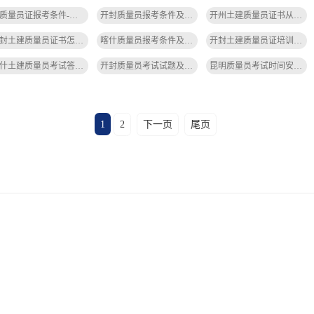
考质量员证报考条件-考质量员证条件
开封质量员报考条件及时间-开封质量员报考条件
开州土建质量员证书从哪里查-开州土建质量员证书查询
开封土建质量员证书怎么下载打印-开封土建质量员证书下载打印
喀什质量员报考条件及时间-喀什质量员报考条件
开封土建质量员证培训推荐-开封土建质量员证培训推荐
喀什土建质量员考试答案大全图片-喀什土建质量员考试答案图片
开封质量员考试试题及答案解析-开封质量员考试试题及答案解析
昆明质量员考试时间安排表-昆明质量员考试时间安排表
1
2
下一页
尾页