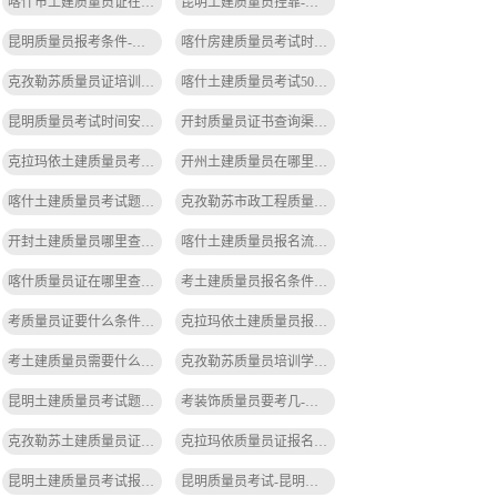
喀什市土建质量员证在哪里查询-喀什市土建质量员证查询
昆明土建质量员挂靠-昆明土建质量员挂靠
昆明质量员报考条件-昆明质量员报考条件
喀什房建质量员考试时间-喀什房建质量员考试时间
克孜勒苏质量员证培训多少钱-克孜勒苏质量员证培训费用
喀什土建质量员考试500题答案-喀什土建质量员考试答案
昆明质量员考试时间安排最新-昆明质量员考试时间安排最新
开封质量员证书查询渠道-开封质量员证书查询渠道
克拉玛依土建质量员考试多少道题-克拉玛依土建质量员考试题数
开州土建质量员在哪里查询有效期-开州土建质量员有效期查询
喀什土建质量员考试题型分布-喀什土建质量员考试题型
克孜勒苏市政工程质量员考试内容-克孜勒苏市政工程考试内容
开封土建质量员哪里查询证书信息-开封土建质量员证书查询
喀什土建质量员报名流程及费用-喀什土建质量员报名流程及费用
喀什质量员证在哪里查成绩-喀什质量员证成绩查在哪里
考土建质量员报名条件要求高吗-考土建质量员要求高
考质量员证要什么条件-考质量员证需条件
克拉玛依土建质量员报名流程及费用-克拉玛依土建质量员报名流程费用
考土建质量员需要什么条件呢-考土建质量员需条件
克孜勒苏质量员培训学校有哪些地方-克孜勒苏质量员培训学校有哪些地方
昆明土建质量员考试题目是-昆明土建质量员考试题
考装饰质量员要考几-考装饰质量员需考几
克孜勒苏土建质量员证书编号是多少-克孜勒苏土建质量员证书编号
克拉玛依质量员证报名费用多少-克拉玛依质量员证费用多少
昆明土建质量员考试报名网址-昆明土建质量员考试报名网址
昆明质量员考试-昆明质量员考试